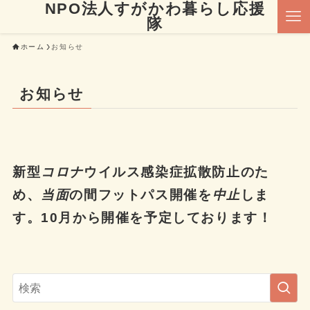
NPO法人すがかわ暮らし応援
隊
ホーム
お知らせ
お知らせ
新型
コロナ
ウイルス感染症拡散防止のた
め、
当面
の間フットパス開催を
中止
しま
す。10月から開催を予定しております！