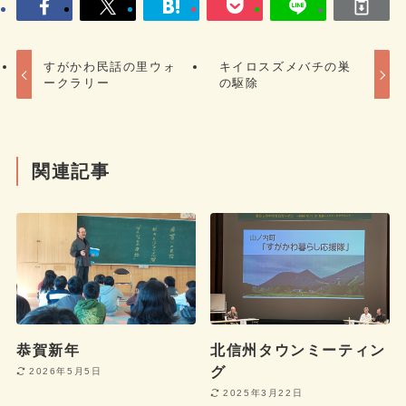
すがかわ民話の里ウォ
キイロスズメバチの巣
ークラリー
の駆除
関連記事
恭賀新年
北信州タウンミーティン
グ
2026年5月5日
2025年3月22日