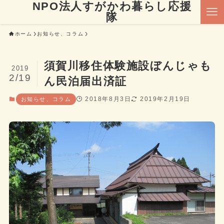
NPO法人すがかわ暮らし応援
隊
ホーム
お知らせ、コラム
須賀川移住体験施設ぼんじゃも
2019
2/19
ん民泊届出済証
2018年8月3日
2019年2月19日
お知らせ、コラム