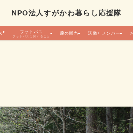
NPO法人すがかわ暮らし応援隊
フットパス
ス
薪の販売
活動とメンバー
フットパスに関すること