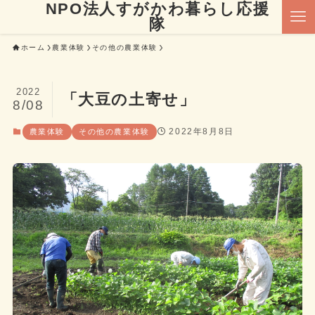
NPO法人すがかわ暮らし応援
隊
ホーム
農業体験
その他の農業体験
2022
「大豆の土寄せ」
8/08
2022年8月8日
農業体験
その他の農業体験