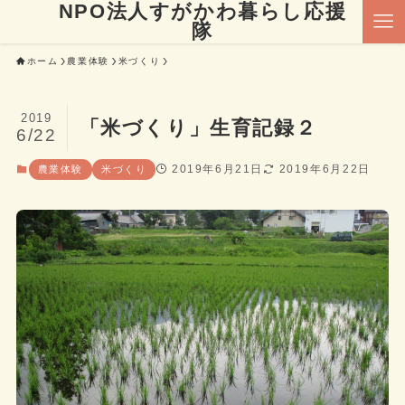
NPO法人すがかわ暮らし応援
隊
ホーム
農業体験
米づくり
2019
「米づくり」生育記録２
6/22
2019年6月21日
2019年6月22日
農業体験
米づくり